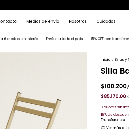
ontacto
Medios de envío
Nosotros
Cuidados
in interés
Envíos a todo el país
15% OFF con transferencia
Hast
Inicio
.
Sillas y
Silla Ba
$100.200
$85.170,00
3
cuotas sin int
15% de descuen
Transferencia
Ver más deta