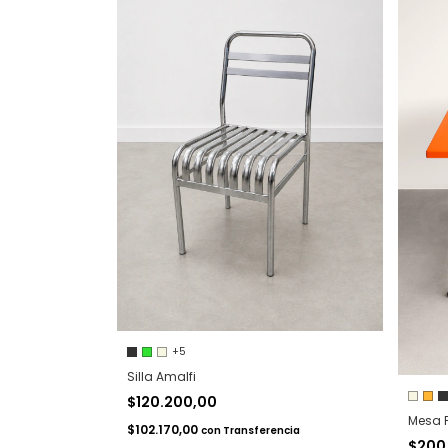
+5
Silla Amalfi
$120.200,00
Mesa 
$102.170,00
con
Transferencia
$200