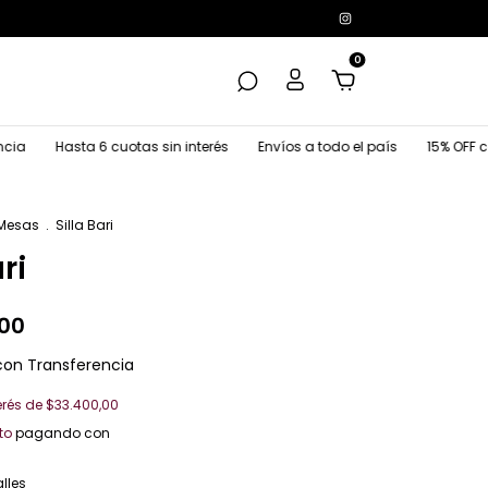
0
a 6 cuotas sin interés
Envíos a todo el país
15% OFF con transfer
 Mesas
.
Silla Bari
ri
,00
con
Transferencia
erés de
$33.400,00
to
pagando con
lles