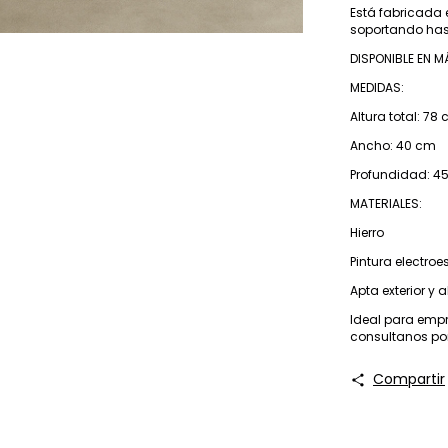
Está fabricada e
soportando hast
DISPONIBLE EN M
MEDIDAS:
Altura total: 78
Ancho: 40 cm
Profundidad: 4
MATERIALES:
Hierro
Pintura electroe
Apta exterior y a
Ideal para emp
consultanos por
Compartir