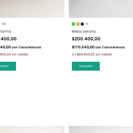
+5
+1
Parma
Mesa Verona
.400,00
$200.400,00
340,00
$170.340,00
con
Transferencia
con
Transferencia
.800,00
sin interés
3
x
$66.800,00
sin interés
mprar
Comprar