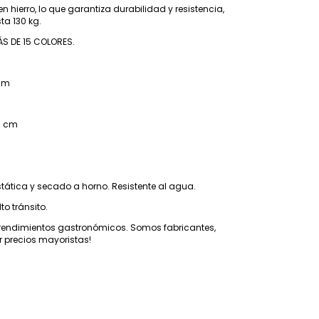
n hierro, lo que garantiza durabilidad y resistencia,
a 130 kg.
ÁS DE 15 COLORES.
 cm
5 cm
stática y secado a horno. Resistente al agua.
lto tránsito.
rendimientos gastronómicos. Somos fabricantes,
 precios mayoristas!