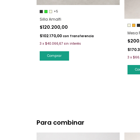
+5
Silla Amalfi
$120.200,00
Mesa 
$102.170,00
con
Transferencia
$200
3
x
$40.066,67
sin interés
$170.
Comprar
3
x
$66
Co
Para combinar