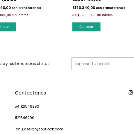
340,00
$170.340,00
con
Transferencia
con
Transferencia
.800,00
sin interés
3
x
$66.800,00
sin interés
mprar
Comprar
ate y recibí nuestras ofertas.
Contactános
541121546290
1121546290
janu.design@outlook.com