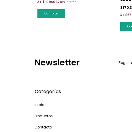
3
x
$40.066,67
sin interés
$170.
Comprar
3
x
$66
Co
Newsletter
Registr
Categorías
Inicio
Productos
Contacto