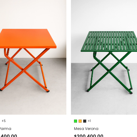
+5
+1
Parma
Mesa Verona
.400,00
$200.400,00